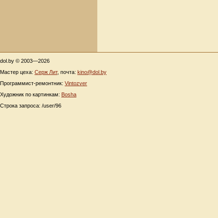
dol.by © 2003—2026
Мастер цеха:
Серж Лит
, почта:
kino@dol.by
Программист-ремонтник:
Vintozver
Художник по картинкам:
Bosha
Строка запроса: /user/96