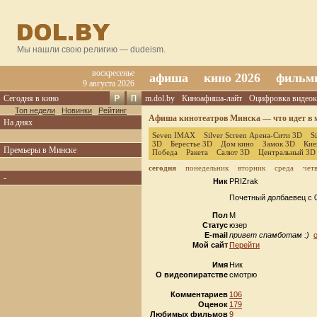
Мы нашли свою религию — dudeism.
воскресенье
афиша
кино 2026
фильм
9 августа 2026
Сегодня в кино
m.dol.by
Киноафиша-лайт
Оцифровка видеок
Топ недели
Новинки
Рейтинг
Афиша кинотеатров Минска — что идет в м
На днях
Seven IMAX
Silver Screen Арена-Сити 3D
S
3D
Берестье 3D
Дом кино
Замок 3D
Кие
Премьеры в Минске
Победа
Ракета
Салют 3D
Центральный 3D
сегодня
понедельник
вторник
среда
чет
-
Ник
PRIZrak
Почетный долбаевец с 0
Пол
М
Статус
юзер
E-mail
привет спамботам :)
Мой сайт
Перейти
Имя
Ник
О видеопиратстве
смотрю
Комментариев
106
Оценок
179
Любимых фильмов
9