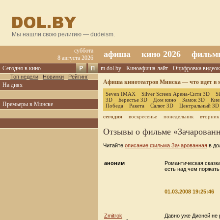
Мы нашли свою религию — dudeism.
суббота
афиша
кино 2026
фильм
8 августа 2026
Сегодня в кино
m.dol.by
Киноафиша-лайт
Оцифровка видеок
Топ недели
Новинки
Рейтинг
Афиша кинотеатров Минска — что идет в м
На днях
Seven IMAX
Silver Screen Арена-Сити 3D
S
3D
Берестье 3D
Дом кино
Замок 3D
Кие
Премьеры в Минске
Победа
Ракета
Салют 3D
Центральный 3D
сегодня
воскресенье
понедельник
вторник
-
Отзывы о фильме «Зачарован
Читайте
описание фильма Зачарованная
в до
аноним
Романтическая сказка
есть над чем поржа
01.03.2008 19:25:46
Zmitrok
Давно уже Дисней не 