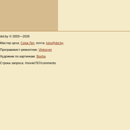
dol.by © 2003—2026
Мастер цеха:
Серж Лит
, почта:
kino@dol.by
Программист-ремонтник:
Vintozver
Художник по картинкам:
Bosha
Строка запроса: /movie/767/comments