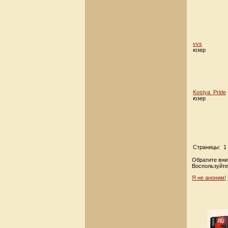
vvs
юзер
Kostya_Pride
юзер
Страницы: 1 
Обратите вни
Воспользуйте
Я не аноним!