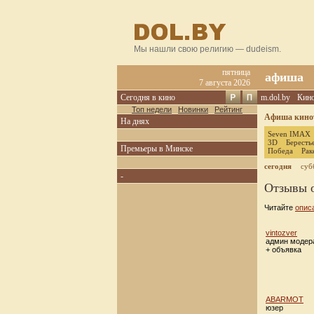
Мы нашли свою религию — dudeism.
пятница
афиша
7 августа 2026
Сегодня в кино
m.dol.by
Кин
Топ недели
Новинки
Рейтинг
Афиша кинот
На днях
Seven IMAX
3D
Бересть
Премьеры в Минске
Победа
Рак
сегодня
суб
-
Отзывы о
Читайте
опис
vintozver
админ модер
+ объявка
ABARMOT
юзер