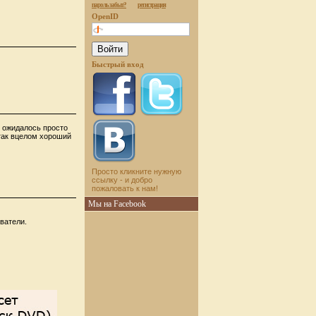
пароль забыт?
регистрация
OpenID
Быстрый вход
т ожидалось просто
 так вцелом хороший
Просто кликните нужную
ссылку - и добро
пожаловать к нам!
Мы на Facebook
ватели.