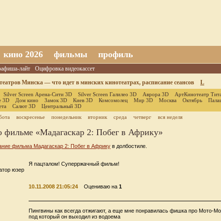
кино 2026
фильмы
профиль
оафиша-лайт
Оцифровка видеокассет
еатров Минска — что идет в минских кинотеатрах, расписание сеансов
L
Silver Screen Арена-Сити 3D
Silver Screen Галилео 3D
Аврора 3D
АртКинотеатр Тит
е 3D
Дом кино
Замок 3D
Киев 3D
Комсомолец
Мир 3D
Москва
Октябрь
Пала
ета
Салют 3D
Центральный 3D
бота
воскресенье
понедельник
вторник
среда
четверг
вся неделя
 фильме «Мадагаскар 2: Побег в Африку»
ание фильма Мадагаскар 2: Побег в Африку
в долбостиле.
Я пацталом! Суперржачный фильм!
атор юзер
10.11.2008 21:05:24
Оцениваю на
1
Пингвины как всегда отжигают, а еще мне понравилась фишка про Мото-Мо
под который он выходил из водоема