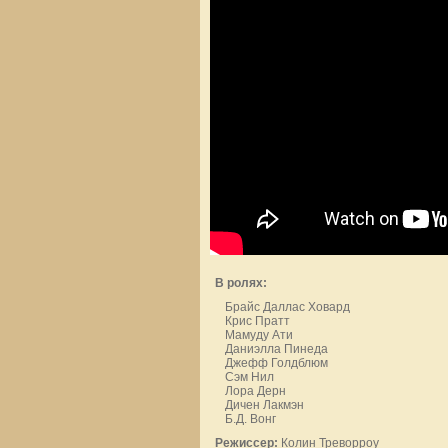
В ролях:
Брайс Даллас Ховард
Крис Пратт
Мамуду Ати
Даниэлла Пинеда
Джефф Голдблюм
Сэм Нил
Лора Дерн
Дичен Лакмэн
Б.Д. Вонг
Режиссер:
Колин Треворроу