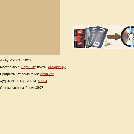
dol.by © 2003—2026
Мастер цеха:
Серж Лит
, почта:
kino@dol.by
Программист-ремонтник:
Vintozver
Художник по картинкам:
Bosha
Строка запроса: /movie/3973