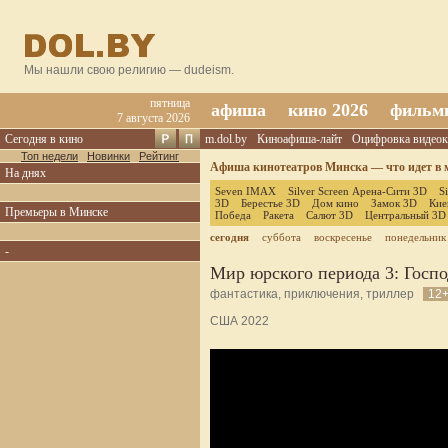
Мы нашли свою религию — dudeism.
пятница
афиша
кино 2026
фильм
7 августа 2026
Сегодня в кино
m.dol.by
Киноафиша-лайт
Оцифровка видеок
Топ недели
Новинки
Рейтинг
Афиша кинотеатров Минска — что идет в м
На днях
Seven IMAX
Silver Screen Арена-Сити 3D
S
3D
Берестье 3D
Дом кино
Замок 3D
Кие
Премьеры в Минске
Победа
Ракета
Салют 3D
Центральный 3D
сегодня
суббота
воскресенье
понедельник
-
Мир юрского периода 3: Госпо
фантастика, приключения, триллер
12
США 2022