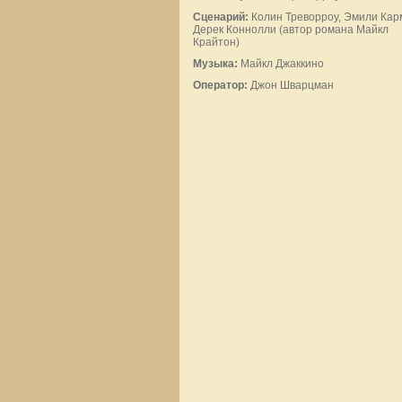
Сценарий:
Колин Треворроу, Эмили Кар
Дерек Коннолли (автор романа Майкл
Крайтон)
Музыка:
Майкл Джаккино
Оператор:
Джон Шварцман