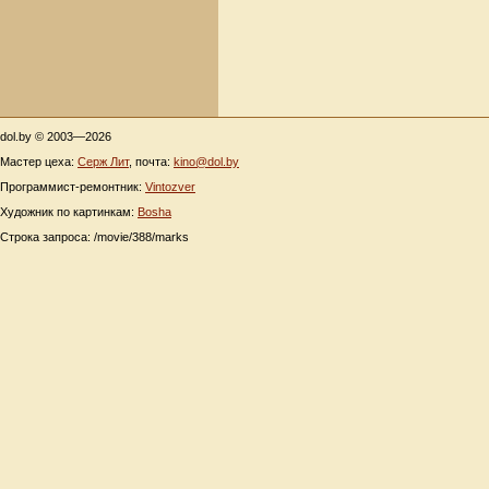
dol.by © 2003—2026
Мастер цеха:
Серж Лит
, почта:
kino@dol.by
Программист-ремонтник:
Vintozver
Художник по картинкам:
Bosha
Строка запроса: /movie/388/marks