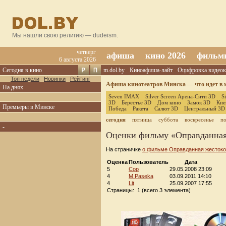
Мы нашли свою религию — dudeism.
четверг
афиша
кино 2026
фильм
6 августа 2026
Сегодня в кино
m.dol.by
Киноафиша-лайт
Оцифровка видеок
Топ недели
Новинки
Рейтинг
Афиша кинотеатров Минска — что идет в м
На днях
Seven IMAX
Silver Screen Арена-Сити 3D
S
3D
Берестье 3D
Дом кино
Замок 3D
Кие
Премьеры в Минске
Победа
Ракета
Салют 3D
Центральный 3D
сегодня
пятница
суббота
воскресенье
п
-
Оценки фильму «Оправданная
На страничке
о фильме Оправданная жестоко
Оценка
Пользователь
Дата
5
Cop
29.05.2008 23:09
4
M.Paseka
03.09.2011 14:10
4
Lit
25.09.2007 17:55
Страницы: 1 (всего 3 элемента)