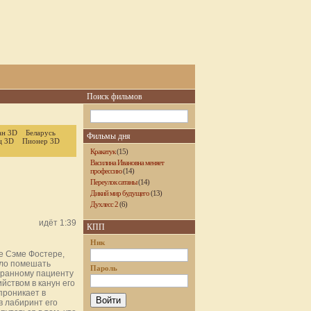
Поиск фильмов
ан 3D
Беларусь
Фильмы дня
ц 3D
Пионер 3D
Кракатук
(15)
Василина Ивановна меняет
профессию
(14)
Переулок сатаны
(14)
Дикий мир будущего
(13)
Духлесс 2
(6)
идёт 1:39
КПП
Ник
е Сэме Фостере,
ало помешать
Пароль
транному пациенту
йством в канун его
проникает в
 в лабиринт его