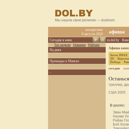
Мы нашли свою религию — dudeism.
воскресенье
афиша
9 августа 2026
Сегодня в кино
m.dol.by
Кин
Топ недели
Новинки
Рейтинг
Афиша кинот
На днях
Seven IMAX
3D
Бересть
Премьеры в Минске
Победа
Рак
сегодня
пон
-
Останься
триллер, д
США 2005
В ролях:
Эван Мак
Наоми Уо
Райан Го
Боб Хоск
Элизабет