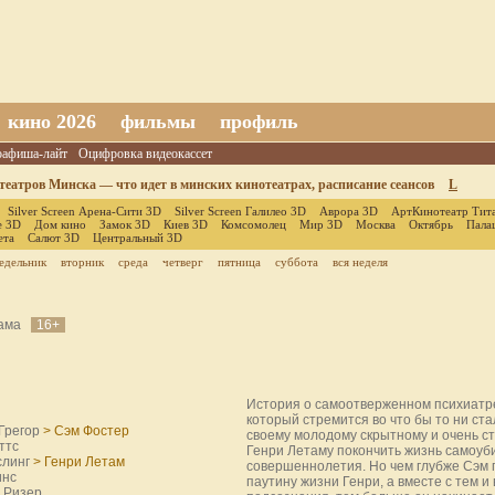
кино 2026
фильмы
профиль
оафиша-лайт
Оцифровка видеокассет
еатров Минска — что идет в минских кинотеатрах, расписание сеансов
L
Silver Screen Арена-Сити 3D
Silver Screen Галилео 3D
Аврора 3D
АртКинотеатр Тит
е 3D
Дом кино
Замок 3D
Киев 3D
Комсомолец
Мир 3D
Москва
Октябрь
Пала
ета
Салют 3D
Центральный 3D
едельник
вторник
среда
четверг
пятница
суббота
вся неделя
рама
16+
История о самоотверженном психиатр
который стремится во что бы то ни ст
Грегор
> Сэм Фостер
своему молодому скрытному и очень с
ттс
Генри Летаму покончить жизнь самоуби
слинг
> Генри Летам
совершеннолетия. Но чем глубже Сэм 
инс
паутину жизни Генри, а вместе с тем и
 Ризер