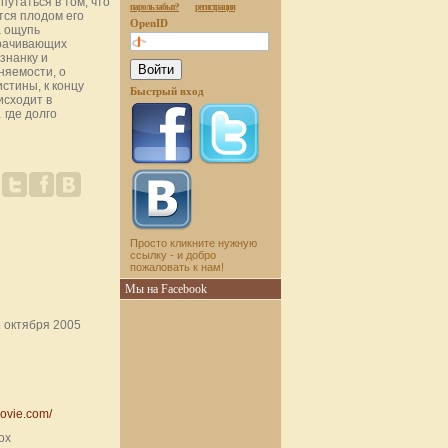
путаться в том, что
пароль забыт?
регистрация
тся плодом его
OpenID
а ощупь
орачивающих
знанку и
няемости, о
стины, к концу
Быстрый вход
исходит в
где долго
Просто кликните нужную
ссылку - и добро
пожаловать к нам!
Мы на Facebook
 октября 2005
movie.com/
ox