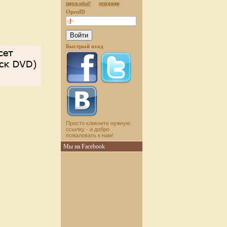
пароль забыт?
регистрация
OpenID
Быстрый вход
Просто кликните нужную
ссылку - и добро
пожаловать к нам!
Мы на Facebook