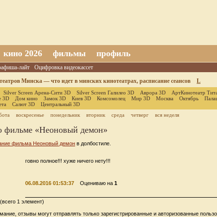
кино 2026
фильмы
профиль
оафиша-лайт
Оцифровка видеокассет
еатров Минска — что идет в минских кинотеатрах, расписание сеансов
L
Silver Screen Арена-Сити 3D
Silver Screen Галилео 3D
Аврора 3D
АртКинотеатр Тит
е 3D
Дом кино
Замок 3D
Киев 3D
Комсомолец
Мир 3D
Москва
Октябрь
Пала
ета
Салют 3D
Центральный 3D
бота
воскресенье
понедельник
вторник
среда
четверг
вся неделя
о фильме «Неоновый демон»
ание фильма Неоновый демон
в долбостиле.
говно полное!!! хуже ничего нету!!!
06.08.2016 01:53:37
Оцениваю на
1
(всего 1 элемент)
мание, отзывы могут отправлять только зарегистрированные и авторизованные пользо