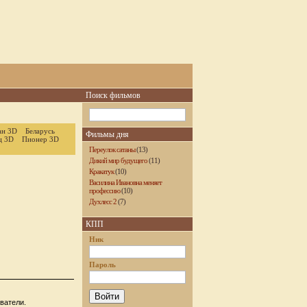
Поиск фильмов
ан 3D
Беларусь
Фильмы дня
ц 3D
Пионер 3D
Переулок сатаны
(13)
Дикий мир будущего
(11)
Кракатук
(10)
Василина Ивановна меняет
профессию
(10)
Духлесс 2
(7)
КПП
Ник
Пароль
ватели.