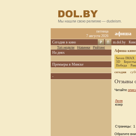
Мы нашли свою религию — dudeism.
пятница
афиша
7 августа 2026
Сегодня в кино
m.dol.by
Кин
Топ недели
Новинки
Рейтинг
Афиша кинот
На днях
Seven IMAX
3D
Бересть
Премьеры в Минске
Победа
Рак
сегодня
суб
-
Отзывы 
Читайте
опис
Леля
юзер
Страницы: 1 
Обратите вни