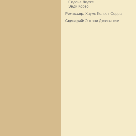
Седона Ледже
Энди Корзо
Режиссер:
Хауме Кольет-Серра
Сценарий:
Энтони Джазвински