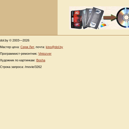
dol.by © 2003—2026
Мастер цеха:
Серж Лит
, почта:
kino@dol.by
Программист-ремонтник:
Vintozver
Художник по картинкам:
Bosha
Строка запроса: /movie/3262