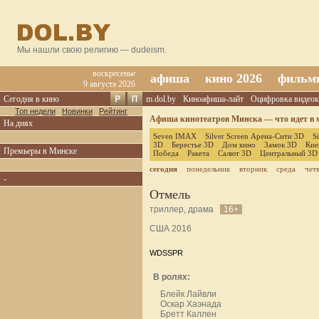
Мы нашли свою религию — dudeism.
воскресенье
афиша
кино 2026
фильм
9 августа 2026
Сегодня в кино
m.dol.by
Киноафиша-лайт
Оцифровка видеок
Топ недели
Новинки
Рейтинг
Афиша кинотеатров Минска — что идет в м
На днях
Seven IMAX
Silver Screen Арена-Сити 3D
S
3D
Берестье 3D
Дом кино
Замок 3D
Кие
Премьеры в Минске
Победа
Ракета
Салют 3D
Центральный 3D
сегодня
понедельник
вторник
среда
чет
-
Отмель
триллер, драма
16+
США 2016
WDSSPR
В ролях:
Блейк Лайвли
Оскар Хаэнада
Бретт Каллен