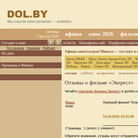
Мы нашли свою религию — dudeism.
пятница
афиша
кино 2026
фильм
7 августа 2026
Сегодня в кино
m.dol.by
Киноафиша-лайт
Оцифровка видеок
Топ недели
Новинки
Рейтинг
Афиша кинотеатров Минска — что идет в м
На днях
Seven IMAX
Silver Screen Арена-Сити 3D
S
3D
Берестье 3D
Дом кино
Замок 3D
Кие
Премьеры в Минске
Победа
Ракета
Салют 3D
Центральный 3D
сегодня
суббота
воскресенье
понедельник
-
Отзывы о фильме «Эверест»
Читайте
описание фильма Эверест
в долбост
Маша
Хороший фильм! Тольк
юзер
14.10.2015 15:41:55
Страницы: 1 (всего 1 элемент)
Обратите внимание, отзывы могут отправлять