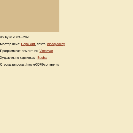
dol.by © 2003—2026
Мастер цеха:
Серж Лит
, почта:
kino@dol.by
Программист-ремонтник:
Vintozver
Художник по картинкам:
Bosha
Строка запроса: /movie/3078/comments