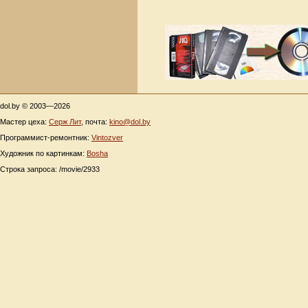
dol.by © 2003—2026
Мастер цеха:
Серж Лит
, почта:
kino@dol.by
Программист-ремонтник:
Vintozver
Художник по картинкам:
Bosha
Строка запроса: /movie/2933