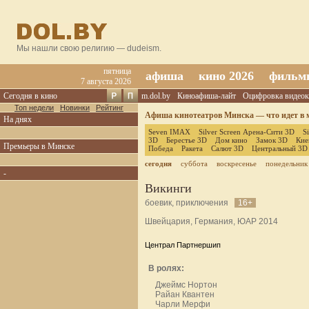
Мы нашли свою религию — dudeism.
пятница
афиша
кино 2026
фильм
7 августа 2026
Сегодня в кино
m.dol.by
Киноафиша-лайт
Оцифровка видеок
Топ недели
Новинки
Рейтинг
Афиша кинотеатров Минска — что идет в м
На днях
Seven IMAX
Silver Screen Арена-Сити 3D
S
3D
Берестье 3D
Дом кино
Замок 3D
Кие
Премьеры в Минске
Победа
Ракета
Салют 3D
Центральный 3D
сегодня
суббота
воскресенье
понедельник
-
Викинги
боевик, приключения
16+
Швейцария, Германия, ЮАР 2014
Централ Партнершип
В ролях:
Джеймс Нортон
Райан Квантен
Чарли Мерфи