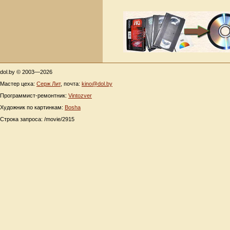
dol.by © 2003—2026
Мастер цеха:
Серж Лит
, почта:
kino@dol.by
Программист-ремонтник:
Vintozver
Художник по картинкам:
Bosha
Строка запроса: /movie/2915