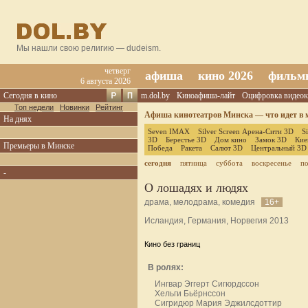
Мы нашли свою религию — dudeism.
четверг
афиша
кино 2026
фильм
6 августа 2026
Сегодня в кино
m.dol.by
Киноафиша-лайт
Оцифровка видеок
Топ недели
Новинки
Рейтинг
Афиша кинотеатров Минска — что идет в м
На днях
Seven IMAX
Silver Screen Арена-Сити 3D
S
3D
Берестье 3D
Дом кино
Замок 3D
Кие
Премьеры в Минске
Победа
Ракета
Салют 3D
Центральный 3D
сегодня
пятница
суббота
воскресенье
п
-
О лошадях и людях
драма, мелодрама, комедия
16+
Исландия, Германия, Норвегия 2013
Кино без границ
В ролях:
Ингвар Эггерт Сигюрдссон
Хельги Бьёрнссон
Сигридюр Мария Эджилсдоттир