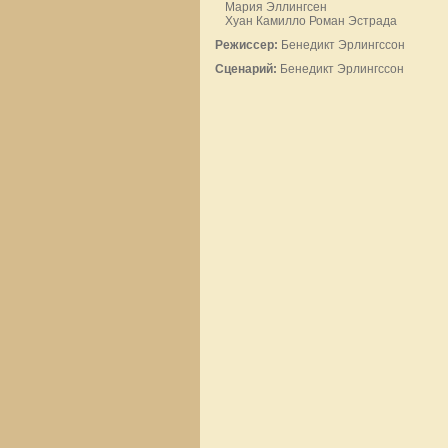
Мария Эллингсен
Хуан Камилло Роман Эстрада
Режиссер:
Бенедикт Эрлингссон
Сценарий:
Бенедикт Эрлингссон