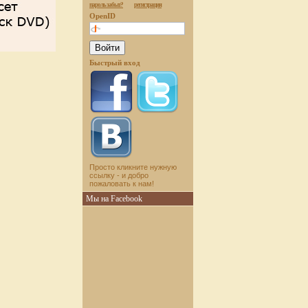
пароль забыт?
регистрация
OpenID
Быстрый вход
Просто кликните нужную
ссылку - и добро
пожаловать к нам!
Мы на Facebook