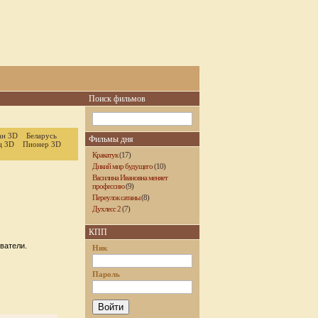
Поиск фильмов
ан 3D
Беларусь
Фильмы дня
ц 3D
Пионер 3D
Кракатук
(17)
Дикий мир будущего
(10)
Василина Ивановна меняет
профессию
(9)
Переулок сатаны
(8)
Духлесс 2
(7)
КПП
ватели.
Ник
Пароль