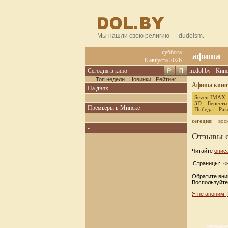
Мы нашли свою религию — dudeism.
суббота
афиша
8 августа 2026
Сегодня в кино
m.dol.by
Кин
Топ недели
Новинки
Рейтинг
Афиша кинот
На днях
Seven IMAX
3D
Бересть
Премьеры в Минске
Победа
Рак
сегодня
вос
-
Отзывы 
Читайте
опис
Страницы: <н
Обратите вни
Воспользуйте
Я не аноним!