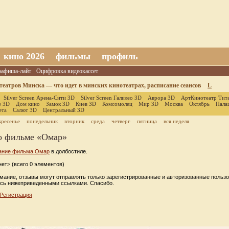
кино 2026
фильмы
профиль
оафиша-лайт
Оцифровка видеокассет
еатров Минска — что идет в минских кинотеатрах, расписание сеансов
L
Silver Screen Арена-Сити 3D
Silver Screen Галилео 3D
Аврора 3D
АртКинотеатр Тит
е 3D
Дом кино
Замок 3D
Киев 3D
Комсомолец
Мир 3D
Москва
Октябрь
Пала
ета
Салют 3D
Центральный 3D
кресенье
понедельник
вторник
среда
четверг
пятница
вся неделя
о фильме «Омар»
ание фильма Омар
в долбостиле.
ет> (всего 0 элементов)
мание, отзывы могут отправлять только зарегистрированные и авторизованные пользо
сь нижеприведенными ссылками. Спасибо.
Регистрация