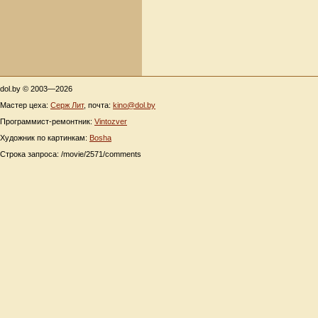
dol.by © 2003—2026
Мастер цеха:
Серж Лит
, почта:
kino@dol.by
Программист-ремонтник:
Vintozver
Художник по картинкам:
Bosha
Строка запроса: /movie/2571/comments