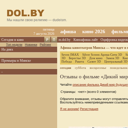
Мы нашли свою религию — dudeism.
пятница
афиша
кино 2026
фильм
7 августа 2026
Сегодня в кино
m.dol.by
Киноафиша-лайт
Оцифровка видеок
Топ недели
Новинки
Рейтинг
Афиша кинотеатров Минска — что идет в м
На днях
Seven IMAX
Silver Screen Арена-Сити 3D
S
3D
Берестье 3D
Дом кино
Замок 3D
Кие
Премьеры в Минске
Победа
Ракета
Салют 3D
Центральный 3D
сегодня
суббота
воскресенье
понедельник
-
Отзывы о фильме «Дикий мир
Читайте
описание фильма Дикий мир будуще
Страницы: <нет> (всего 0 элементов)
Обратите внимание, отзывы могут отправлять
Воспользуйтесь нижеприведенными ссылками
Я не аноним!
Регистрация