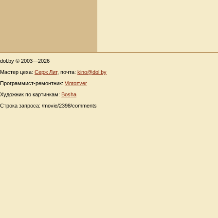
dol.by © 2003—2026
Мастер цеха:
Серж Лит
, почта:
kino@dol.by
Программист-ремонтник:
Vintozver
Художник по картинкам:
Bosha
Строка запроса: /movie/2398/comments