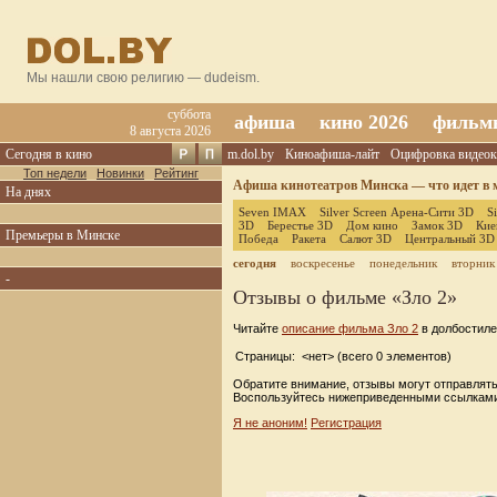
Мы нашли свою религию — dudeism.
суббота
афиша
кино 2026
фильм
8 августа 2026
Сегодня в кино
m.dol.by
Киноафиша-лайт
Оцифровка видеок
Топ недели
Новинки
Рейтинг
Афиша кинотеатров Минска — что идет в м
На днях
Seven IMAX
Silver Screen Арена-Сити 3D
S
3D
Берестье 3D
Дом кино
Замок 3D
Кие
Премьеры в Минске
Победа
Ракета
Салют 3D
Центральный 3D
сегодня
воскресенье
понедельник
вторник
-
Отзывы о фильме «Зло 2»
Читайте
описание фильма Зло 2
в долбостиле
Страницы: <нет> (всего 0 элементов)
Обратите внимание, отзывы могут отправлять
Воспользуйтесь нижеприведенными ссылками
Я не аноним!
Регистрация