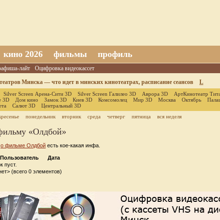
кино 2026
фильмы
профиль
оафиша-лайт
Оцифровка видеокассет
еатров Минска — что идет в минских кинотеатрах, расписание сеансов
L
Silver Screen Арена-Сити 3D
Silver Screen Галилео 3D
Аврора 3D
АртКинотеатр Тит
е 3D
Дом кино
Замок 3D
Киев 3D
Комсомолец
Мир 3D
Москва
Октябрь
Пала
ета
Салют 3D
Центральный 3D
кресенье
понедельник
вторник
среда
четверг
пятница
вся неделя
фильму «Олдбой»
е
о фильме Олдбой
есть кое-какая инфа.
Пользователь
Дата
к пуст.
ет> (всего 0 элементов)