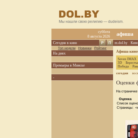
Мы нашли свою религию — dudeism.
суббота
афиша
8 августа 2026
Сегодня в кино
m.dol.by
Кин
Топ недели
Новинки
Рейтинг
Афиша кинот
На днях
Seven IMAX
3D
Бересть
Премьеры в Минске
Победа
Рак
сегодня
вос
-
Оценки 
На страничк
Оценка
Список оцено
Страницы: <н