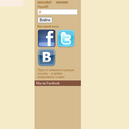
пароль забыт?
регистрация
OpenID
Быстрый вход
Просто кликните нужную
ссылку - и добро
пожаловать к нам!
Мы на Facebook