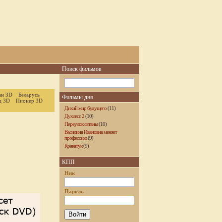
Поиск фильмов
ан 3D
Беларусь
Фильмы дня
ц 3D
Пионер 3D
Дикий мир будущего
(11)
Духлесс 2
(10)
Переулок сатаны
(10)
Василина Ивановна меняет
профессию
(9)
Кракатук
(9)
КПП
Ник
Пароль