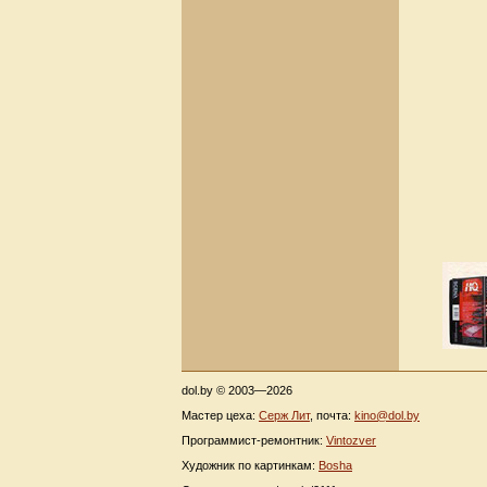
dol.by © 2003—2026
Мастер цеха:
Серж Лит
, почта:
kino@dol.by
Программист-ремонтник:
Vintozver
Художник по картинкам:
Bosha