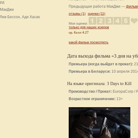
рд
Предыдущая работа МакДжи —
фильм 
МакДжи
отзывы (1)
оценки (11)
Люк Бессон, Ади Хасак
Мои оценки:
только для наших юзеров
cр. балл 4.27
какой фильм посмотреть
Дата выхода фильма «3 дня на у
Премьера (когда выйдет в прокат):
21
Премьера в Беларуси:
10 апреля 201
На языке оригинала: 3 Days to Kill
Производство / Прокат:
EuropaCorp / R
Возрастное ограничение:
13+