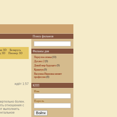
Поиск фильмов
ан 3D
Беларусь
Фильмы дня
ц 3D
Пионер 3D
Переулок сатаны
(10)
Духлесс 2
(9)
Дикий мир будущего
(9)
Кракатук
(9)
Василина Ивановна меняет
профессию
(8)
идёт 1:57
КПП
Ник
Пароль
мертельно болен.
ить отношения с
ют выполнить
ентальное