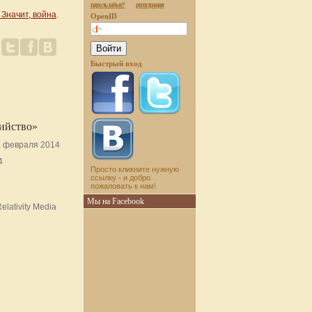
пароль забыт?
регистрация
Значит, война
.
OpenID
Быстрый вход
бийство»
 февраля 2014
4
Просто кликните нужную
ссылку - и добро
пожаловать к нам!
Мы на Facebook
elativity Media