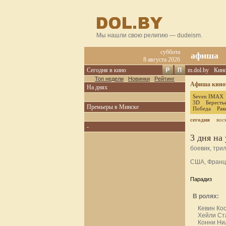
Мы нашли свою религию — dudeism.
суббота
афиша
8 августа 2026
Сегодня в кино
m.dol.by
Кин
Топ недели
Новинки
Рейтинг
Афиша кинот
На днях
Seven IMAX
3D
Бересть
Премьеры в Минске
Победа
Рак
сегодня
вос
-
3 дня на
боевик, три
США, Франц
Парадиз
В ролях:
Кевин Ко
Хейли С
Конни Ни