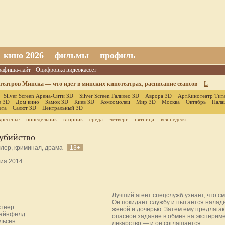
кино 2026
фильмы
профиль
оафиша-лайт
Оцифровка видеокассет
еатров Минска — что идет в минских кинотеатрах, расписание сеансов
L
Silver Screen Арена-Сити 3D
Silver Screen Галилео 3D
Аврора 3D
АртКинотеатр Тит
е 3D
Дом кино
Замок 3D
Киев 3D
Комсомолец
Мир 3D
Москва
Октябрь
Пала
ета
Салют 3D
Центральный 3D
кресенье
понедельник
вторник
среда
четверг
пятница
вся неделя
 убийство
ллер, криминал, драма
13+
ия 2014
Лучший агент спецслужб узнаёт, что с
Он покидает службу и пытается налад
стнер
женой и дочерью. Затем ему предлага
тайнфелд
опасное задание в обмен на эксперим
льсен
лекарство — и он соглашается.