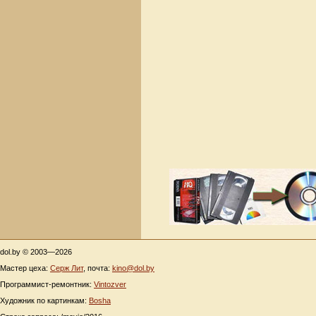
dol.by © 2003—2026
Мастер цеха:
Серж Лит
, почта:
kino@dol.by
Программист-ремонтник:
Vintozver
Художник по картинкам:
Bosha