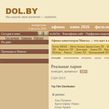
Мы нашли свою религию — dudeism.
воскресенье
афиша
кино 2026
фильм
9 августа 2026
Сегодня в кино
m.dol.by
Киноафиша-лайт
Оцифровка видеок
Топ недели
Новинки
Рейтинг
Афиша кинотеатров Минска — что идет в м
На днях
Seven IMAX
Silver Screen Арена-Сити 3D
S
3D
Берестье 3D
Дом кино
Замок 3D
Кие
Премьеры в Минске
Победа
Ракета
Салют 3D
Центральный 3D
сегодня
понедельник
вторник
среда
чет
-
Реальные парни
комедия, криминал
16+
США 2013
Top Film Distribution
В ролях:
Аль Пачино
Кристофер Уокен
Алан Аркин