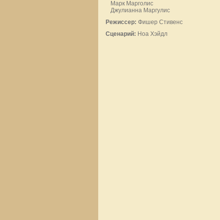
Марк Марголис
Джулианна Маргулис
Режиссер:
Фишер Стивенс
Сценарий:
Ноа Хэйдл