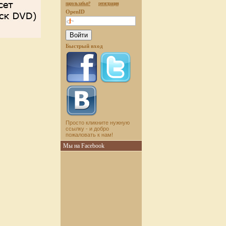
пароль забыт?
регистрация
OpenID
Быстрый вход
Просто кликните нужную
ссылку - и добро
пожаловать к нам!
Мы на Facebook