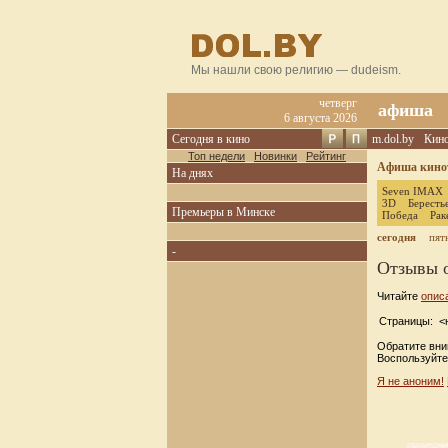
Мы нашли свою религию — dudeism.
четверг
афиша
6 августа 2026
Сегодня в кино
m.dol.by
Кин
Топ недели
Новинки
Рейтинг
Афиша кинот
На днях
Seven IMAX
3D
Бересть
Премьеры в Минске
Победа
Рак
сегодня
пят
-
Отзывы 
Читайте
опис
Страницы: <н
Обратите вни
Воспользуйте
Я не аноним!