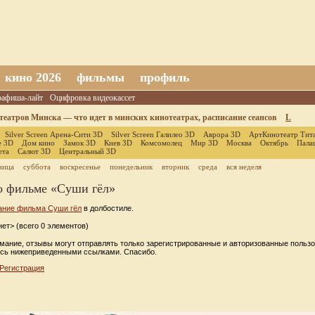
кино 2026
фильмы
профиль
оафиша-лайт
Оцифровка видеокассет
еатров Минска — что идет в минских кинотеатрах, расписание сеансов
L
Silver Screen Арена-Сити 3D
Silver Screen Галилео 3D
Аврора 3D
АртКинотеатр Тит
е 3D
Дом кино
Замок 3D
Киев 3D
Комсомолец
Мир 3D
Москва
Октябрь
Пала
ета
Салют 3D
Центральный 3D
ница
суббота
воскресенье
понедельник
вторник
среда
вся неделя
о фильме «Суши гёл»
ание фильма Суши гёл
в долбостиле.
ет> (всего 0 элементов)
мание, отзывы могут отправлять только зарегистрированные и авторизованные пользо
сь нижеприведенными ссылками. Спасибо.
Регистрация