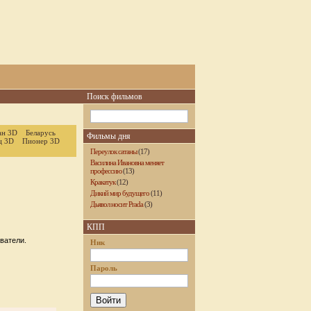
Поиск фильмов
ан 3D
Беларусь
Фильмы дня
ц 3D
Пионер 3D
Переулок сатаны
(17)
Василина Ивановна меняет
профессию
(13)
Кракатук
(12)
Дикий мир будущего
(11)
Дьявол носит Prada
(3)
КПП
ватели.
Ник
Пароль