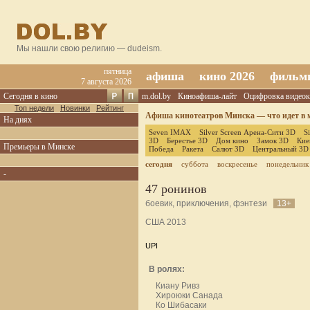
Мы нашли свою религию — dudeism.
пятница
афиша
кино 2026
фильм
7 августа 2026
Сегодня в кино
m.dol.by
Киноафиша-лайт
Оцифровка видеок
Топ недели
Новинки
Рейтинг
Афиша кинотеатров Минска — что идет в м
На днях
Seven IMAX
Silver Screen Арена-Сити 3D
S
3D
Берестье 3D
Дом кино
Замок 3D
Кие
Премьеры в Минске
Победа
Ракета
Салют 3D
Центральный 3D
сегодня
суббота
воскресенье
понедельник
-
47 ронинов
боевик, приключения, фэнтези
13+
США 2013
UPI
В ролях:
Киану Ривз
Хироюки Санада
Ко Шибасаки