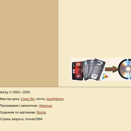
dol.by © 2003—2026
Мастер цеха:
Серж Лит
, почта:
kino@dol.by
Программист-ремонтник:
Vintozver
Художник по картинкам:
Bosha
Строка запроса: /movie/1894