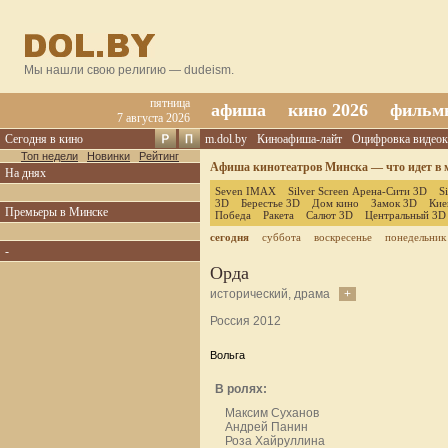
Мы нашли свою религию — dudeism.
пятница
афиша
кино 2026
фильм
7 августа 2026
Сегодня в кино
m.dol.by
Киноафиша-лайт
Оцифровка видеок
Топ недели
Новинки
Рейтинг
Афиша кинотеатров Минска — что идет в м
На днях
Seven IMAX
Silver Screen Арена-Сити 3D
S
3D
Берестье 3D
Дом кино
Замок 3D
Кие
Премьеры в Минске
Победа
Ракета
Салют 3D
Центральный 3D
сегодня
суббота
воскресенье
понедельник
-
Орда
исторический, драма
+
Россия 2012
Вольга
В ролях:
Максим Суханов
Андрей Панин
Роза Хайруллина