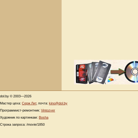
dol.by © 2003—2026
Мастер цеха:
Серж Лит
, почта:
kino@dol.by
Программист-ремонтник:
Vintozver
Художник по картинкам:
Bosha
Строка запроса: /movie/1850