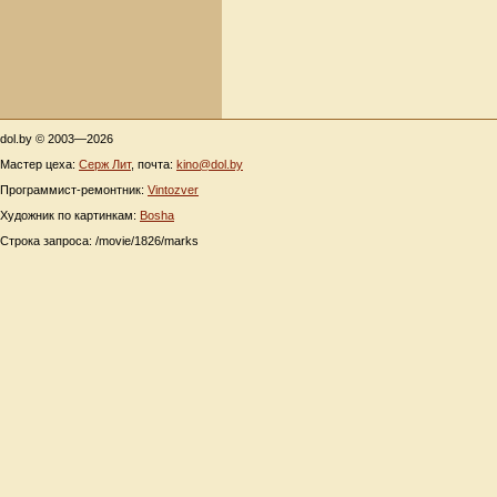
dol.by © 2003—2026
Мастер цеха:
Серж Лит
, почта:
kino@dol.by
Программист-ремонтник:
Vintozver
Художник по картинкам:
Bosha
Строка запроса: /movie/1826/marks