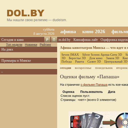
Мы нашли свою религию — dudeism.
суббота
афиша
кино 2026
фильм
8 августа 2026
Сегодня в кино
m.dol.by
Киноафиша-лайт
Оцифровка видеок
Топ недели
Новинки
Рейтинг
Афиша кинотеатров Минска — что идет в м
На днях
Seven IMAX
Silver Screen Арена-Сити 3D
S
3D
Берестье 3D
Дом кино
Замок 3D
Кие
Премьеры в Минске
Победа
Ракета
Салют 3D
Центральный 3D
сегодня
воскресенье
понедельник
вторник
-
Оценки фильму «Папаша»
На страничке
о фильме Папаша
есть кое-как
Оценка
Пользователь
Дата
Список оценок пуст.
Страницы: <нет> (всего 0 элементов)