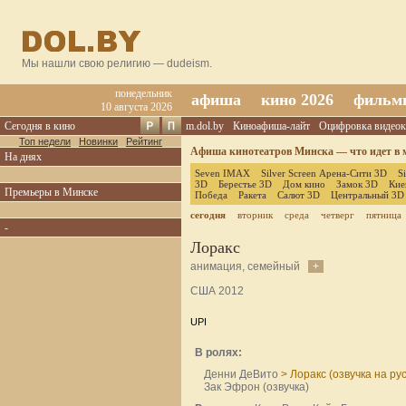
Мы нашли свою религию — dudeism.
понедельник
афиша
кино 2026
фильм
10 августа 2026
Сегодня в кино
m.dol.by
Киноафиша-лайт
Оцифровка видеок
Топ недели
Новинки
Рейтинг
Афиша кинотеатров Минска — что идет в м
На днях
Seven IMAX
Silver Screen Арена-Сити 3D
S
3D
Берестье 3D
Дом кино
Замок 3D
Кие
Премьеры в Минске
Победа
Ракета
Салют 3D
Центральный 3D
сегодня
вторник
среда
четверг
пятница
-
Лоракс
анимация, семейный
+
США 2012
UPI
В ролях:
Денни ДеВито
> Лоракс (озвучка на ру
Зак Эфрон (озвучка)