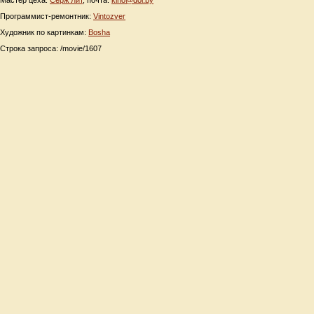
Мастер цеха:
Серж Лит
, почта:
kino@dol.by
Программист-ремонтник:
Vintozver
Художник по картинкам:
Bosha
Строка запроса: /movie/1607