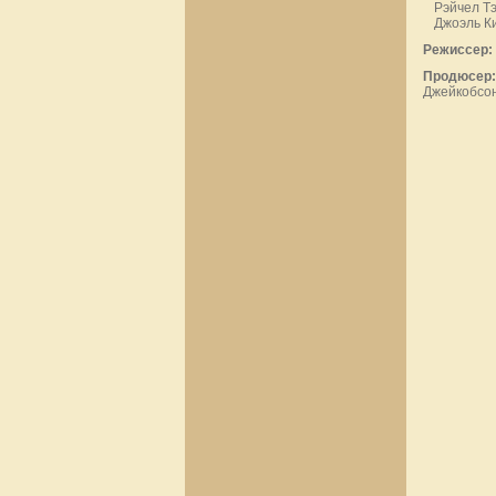
Рэйчел Т
Джоэль К
Режиссер:
Продюсер:
Джейкобсо