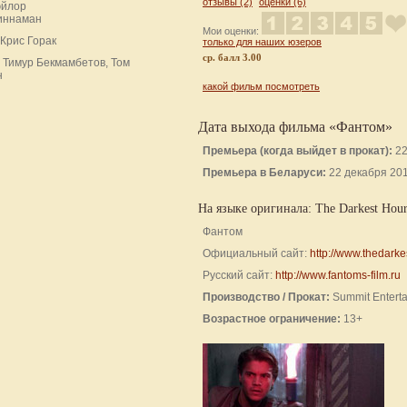
отзывы (2)
оценки (6)
эйлор
иннаман
Мои оценки:
Крис Горак
только для наших юзеров
cр. балл 3.00
Тимур Бекмамбетов, Том
н
какой фильм посмотреть
Дата выхода фильма «Фантом»
Премьера (когда выйдет в прокат):
22
Премьера в Беларуси:
22 декабря 20
На языке оригинала: The Darkest Hou
Фантом
Официальный сайт:
http://www.thedark
Русский сайт:
http://www.fantoms-film.ru
Производство / Прокат:
Summit Entert
Возрастное ограничение:
13+