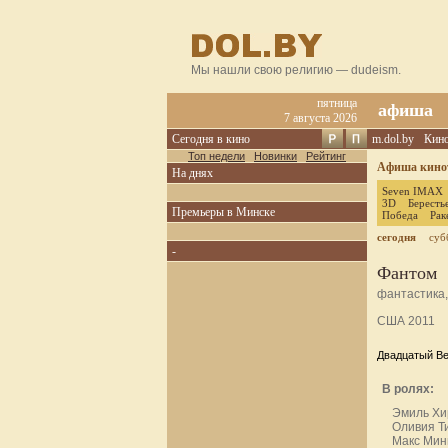
Мы нашли свою религию — dudeism.
пятница
афиша
7 августа 2026
Сегодня в кино
m.dol.by
Кин
Топ недели
Новинки
Рейтинг
Афиша кинот
На днях
Seven IMAX
3D
Бересть
Премьеры в Минске
Победа
Рак
сегодня
суб
-
Фантом
фантастика
США 2011
Двадцатый Ве
В ролях:
Эмиль Х
Оливия Т
Макс Мин