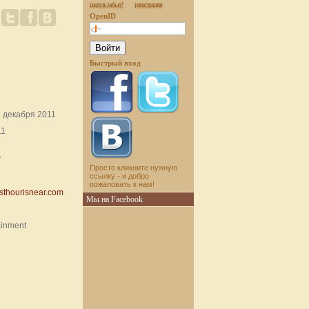
пароль забыт?
регистрация
OpenID
Быстрый вход
 декабря 2011
11
r
Просто кликните нужную
ссылку - и добро
пожаловать к нам!
esthourisnear.com
Мы на Facebook
ainment