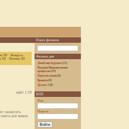
Поиск фильмов
ан 3D
Беларусь
Фильмы дня
ц 3D
Пионер 3D
Дикий мир будущего
(11)
Василина Ивановна меняет
профессию
(10)
Переулок сатаны
(9)
Кракатук
(9)
Духлесс 2
(8)
идёт 1:29
КПП
Ник
Пароль
ят захватить
тожить всё живое.