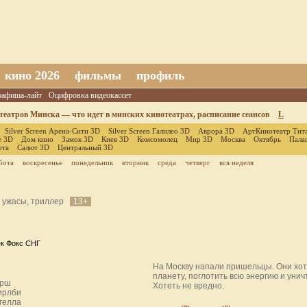
кино 2026
фильмы
профиль
оафиша-лайт
Оцифровка видеокассет
еатров Минска — что идет в минских кинотеатрах, расписание сеансов
L
Silver Screen Арена-Сити 3D
Silver Screen Галилео 3D
Аврора 3D
АртКинотеатр Тит
е 3D
Дом кино
Замок 3D
Киев 3D
Комсомолец
Мир 3D
Москва
Октябрь
Пала
ета
Салют 3D
Центральный 3D
бота
воскресенье
понедельник
вторник
среда
четверг
вся неделя
, ужасы, триллер
13+
к Фокс СНГ
На Москву напали пришельцы. Они хот
планету, поглотить всю энергию и унич
ирш
Хотеть не вредно.
ирлби
гелла