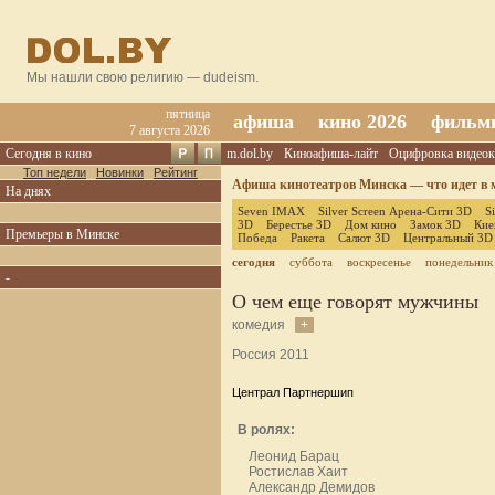
Мы нашли свою религию — dudeism.
пятница
афиша
кино 2026
фильм
7 августа 2026
Сегодня в кино
m.dol.by
Киноафиша-лайт
Оцифровка видеок
Топ недели
Новинки
Рейтинг
Афиша кинотеатров Минска — что идет в м
На днях
Seven IMAX
Silver Screen Арена-Сити 3D
S
3D
Берестье 3D
Дом кино
Замок 3D
Кие
Премьеры в Минске
Победа
Ракета
Салют 3D
Центральный 3D
сегодня
суббота
воскресенье
понедельник
-
О чем еще говорят мужчины
комедия
+
Россия 2011
Централ Партнершип
В ролях:
Леонид Барац
Ростислав Хаит
Александр Демидов