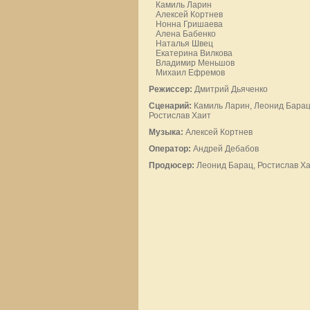
Камиль Ларин
Алексей Кортнев
Нонна Гришаева
Алена Бабенко
Наталья Швец
Екатерина Вилкова
Владимир Меньшов
Михаил Ефремов
Режиссер:
Дмитрий Дьяченко
Сценарий:
Камиль Ларин, Леонид Барац
Ростислав Хаит
Музыка:
Алексей Кортнев
Оператор:
Андрей Дебабов
Продюсер:
Леонид Барац, Ростислав Х