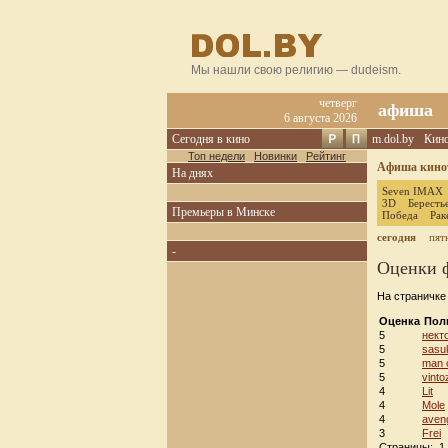
Мы нашли свою религию — dudeism.
четверг
афиша
6 августа 2026
Сегодня в кино
m.dol.by
Кин
Топ недели
Новинки
Рейтинг
Афиша кинот
На днях
Seven IMAX
3D
Бересть
Премьеры в Минске
Победа
Рак
сегодня
пят
-
Оценки 
На страничк
Оценка
Пол
5
нект
5
sasu
5
man o
5
vinto
4
Lit
4
Mole
4
aven
3
Frei
Страницы: 1 