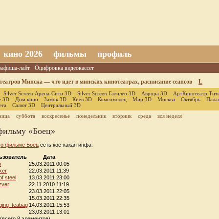
кино 2026
фильмы
профиль
оафиша-лайт
Оцифровка видеокассет
еатров Минска — что идет в минских кинотеатрах, расписание сеансов
L
Silver Screen Арена-Сити 3D
Silver Screen Галилео 3D
Аврора 3D
АртКинотеатр Тит
е 3D
Дом кино
Замок 3D
Киев 3D
Комсомолец
Мир 3D
Москва
Октябрь
Пала
ета
Салют 3D
Центральный 3D
ница
суббота
воскресенье
понедельник
вторник
среда
вся неделя
фильму «Боец»
е
о фильме Боец
есть кое-какая инфа.
ьзователь
Дата
о
25.03.2011 00:05
ker
22.03.2011 11:39
f steel
13.03.2011 23:00
zver
22.11.2010 11:19
23.03.2011 22:05
15.03.2011 22:35
ging_teabag
14.03.2011 15:53
23.03.2011 13:01
(всего 8 элементов)