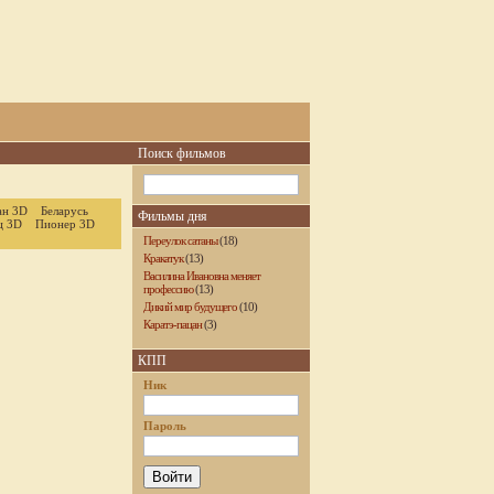
Поиск фильмов
ан 3D
Беларусь
Фильмы дня
ц 3D
Пионер 3D
Переулок сатаны
(18)
Кракатук
(13)
Василина Ивановна меняет
профессию
(13)
Дикий мир будущего
(10)
Каратэ-пацан
(3)
КПП
Ник
Пароль