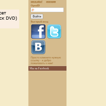
пароль забыт?
регистрация
OpenID
Быстрый вход
Просто кликните нужную
ссылку - и добро
пожаловать к нам!
Мы на Facebook