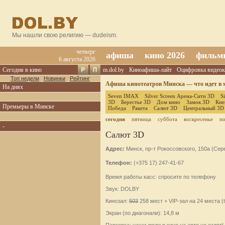
Мы нашли свою религию — dudeism.
четверг
афиша
кино 2026
фильм
6 августа 2026
Сегодня в кино
m.dol.by
Киноафиша-лайт
Оцифровка видеок
Топ недели
Новинки
Рейтинг
Афиша кинотеатров Минска — что идет в м
На днях
Seven IMAX
Silver Screen Арена-Сити 3D
S
3D
Берестье 3D
Дом кино
Замок 3D
Кие
Премьеры в Минске
Победа
Ракета
Салют 3D
Центральный 3D
сегодня
пятница
суббота
воскресенье
п
-
Салют 3D
Адрес:
Минск, пр-т Рокоссовского, 150а (Се
Телефон:
(+375 17) 247-41-67
Время работы касс: спросите по телефону
Звук: DOLBY
Кинозал:
503
258 мест + VIP-зал на 24 места (
Экран (по диагонали): 14,8 м