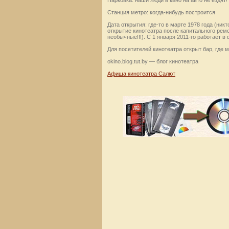
Парковка: наши люди в кино на авто не ездят!
Станция метро: когда-нибудь построится
Дата открытия: где-то в марте 1978 года (никт
открытие кинотеатра после капитального рем
необычные!!!). С 1 января 2011-го работает в
Для посетителей кинотеатра открыт бар, где 
okino.blog.tut.by — блог кинотеатра
Афиша кинотеатра Салют