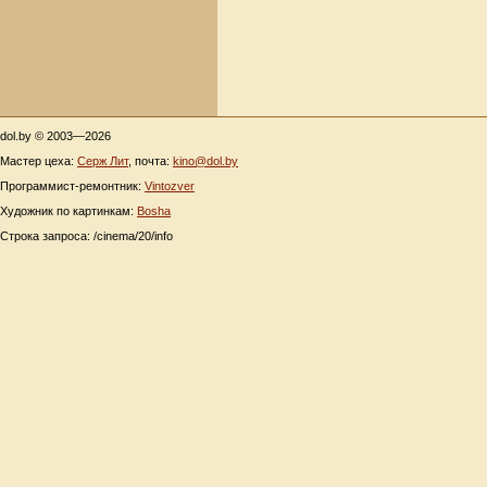
dol.by © 2003—2026
Мастер цеха:
Серж Лит
, почта:
kino@dol.by
Программист-ремонтник:
Vintozver
Художник по картинкам:
Bosha
Строка запроса: /cinema/20/info