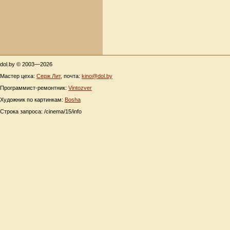
dol.by © 2003—2026
Мастер цеха:
Серж Лит
, почта:
kino@dol.by
Программист-ремонтник:
Vintozver
Художник по картинкам:
Bosha
Строка запроса: /cinema/15/info