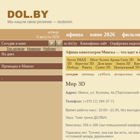
Мы нашли свою религию — dudeism.
четверг
афиша
кино 2026
фильм
6 августа 2026
Сегодня в кино
m.dol.by
Киноафиша-лайт
Оцифровка видеок
Топ недели
Новинки
Рейтинг
Афиша кинотеатров Минска — что идет в м
На днях
Seven IMAX
Silver Screen Арена-Сити 3D
S
3D
Берестье 3D
Дом кино
Замок 3D
Кие
Премьеры в Минске
Победа
Ракета
Салют 3D
Центральный 3D
сегодня
пятница
суббота
воскресенье
п
-
Мир 3D
Адрес:
Минск, ул. Козлова, 4а (Партизанский
Телефон:
(+375 17) 284-37-71
Время работы касс: 10:00—21:00, без выходн
Звук: Тоже трохи ДОЛБИт
Кинозалы: 256 и 188 (зал повышенной комфор
Парковки нет. Точнее, она как бы есть, но он
«стоянкой между деревьями».