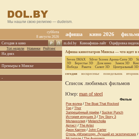
Мы нашли свою религию — dudeism.
суббота
афиша
кино 2026
фильм
8 августа 2026
Сегодня в кино
m.dol.by
Киноафиша-лайт
Оцифровка видеок
Топ недели
Новинки
Рейтинг
Афиша кинотеатров Минска — что идет в м
На днях
Seven IMAX
Silver Screen Арена-Сити 3D
S
3D
Берестье 3D
Дом кино
Замок 3D
Кие
Премьеры в Минске
Победа
Ракета
Салют 3D
Центральный 3D
сегодня
воскресенье
понедельник
вторник
-
Список любимых фильмов
Юзер:
man of steel
Фильм
Рок-волна
/
The Boat That Rocked
Тор
/
Thor
Запрещённый приём
/
Sucker Punch
История игрушек 3
/
Toy Story 3
Меланхолия
/
Melancholia
Артист
/
The Artist
Джон Картер
/
John Carter
Отель «Мэриголд». Лучший из экзотических
/
Мстители
/
The Avengers