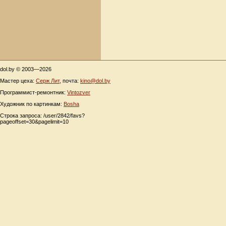
dol.by © 2003—2026
Мастер цеха:
Серж Лит
, почта:
kino@dol.by
Программист-ремонтник:
Vintozver
Художник по картинкам:
Bosha
Строка запроса: /user/2842/favs?
pageoffset=30&pagelimit=10