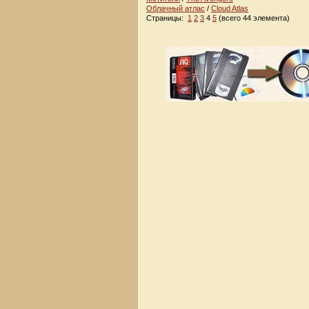
Облачный атлас
/
Cloud Atlas
Страницы:
1
2
3
4
5
(всего 44 элемента)